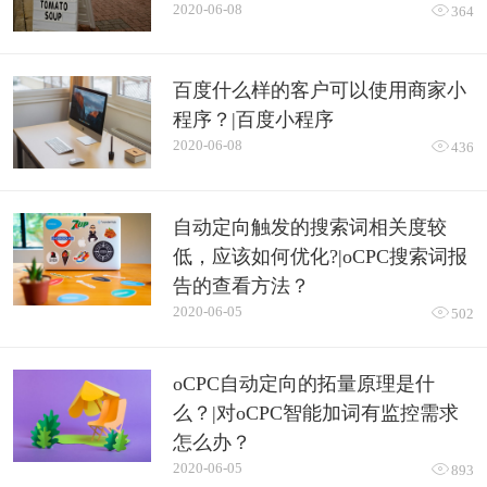
2020-06-08

364
百度什么样的客户可以使用商家小
程序？|百度小程序
2020-06-08

436
自动定向触发的搜索词相关度较
低，应该如何优化?|oCPC搜索词报
告的查看方法？
2020-06-05

502
oCPC自动定向的拓量原理是什
么？|对oCPC智能加词有监控需求
怎么办？
2020-06-05

893