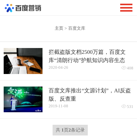
主页
> 百度文库
拦截盗版文档2500万篇，百度文
库“清朗行动”护航知识内容生态
2020-04-26

408
百度文库推出“文源计划”，AI反盗
版、反查重
2019-11-08

531
共
1
页
2
条记录