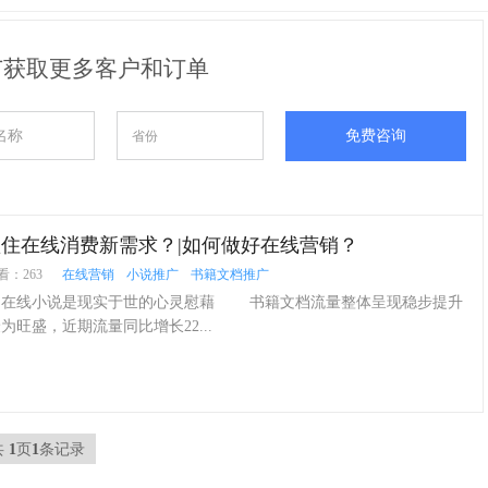
广获取更多客户和订单
免费咨询
住在线消费新需求？|如何做好在线营销？
看：263
在线营销
小说推广
书籍文档推广
线小说是现实于世的心灵慰藉 书籍文档流量整体呈现稳步提升
旺盛，近期流量同比增长22...
共
1
页
1
条记录