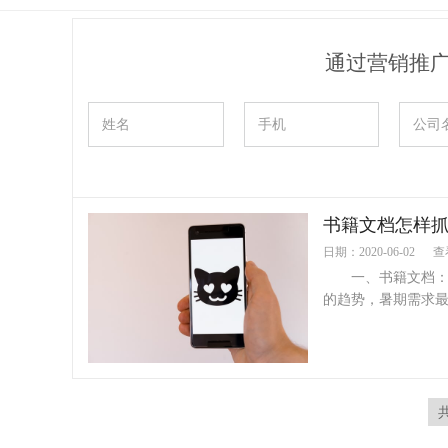
通过营销推
书籍文档怎样抓
日期：2020-06-02
查
一、书籍文档：在
的趋势，暑期需求最为