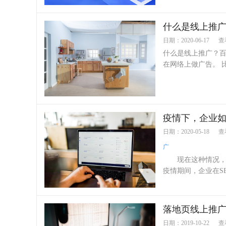
什么是线上推
日期：2020-06-17
查
什么是线上推广？百
在网络上做广告。 比
疫情下，企业
日期：2020-05-18
查
广
现在这种情况，企
疫情期间，企业在SE
落地页线上推
日期：2019-10-22
查