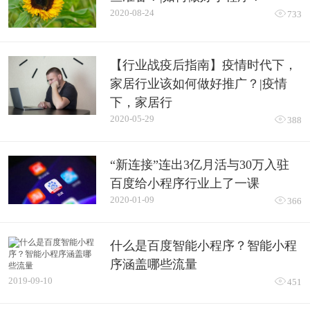
2020-08-24

733
【行业战疫后指南】疫情时代下，
家居行业该如何做好推广？|疫情
下，家居行
2020-05-29

388
“新连接”连出3亿月活与30万入驻
百度给小程序行业上了一课
2020-01-09

366
什么是百度智能小程序？智能小程
序涵盖哪些流量
2019-09-10

451