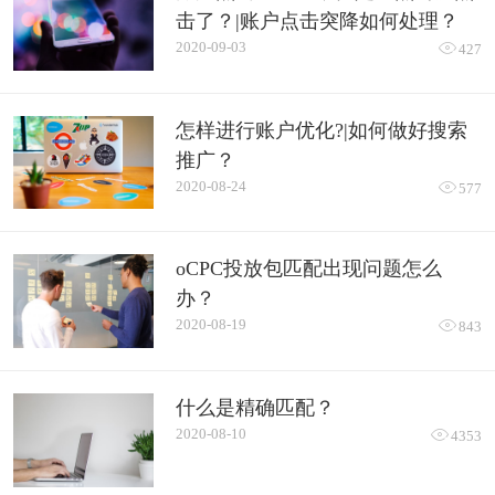
击了？|账户点击突降如何处理？
2020-09-03

427
怎样进行账户优化?|如何做好搜索
推广？
2020-08-24

577
oCPC投放包匹配出现问题怎么
办？
2020-08-19

843
什么是精确匹配？
2020-08-10

4353